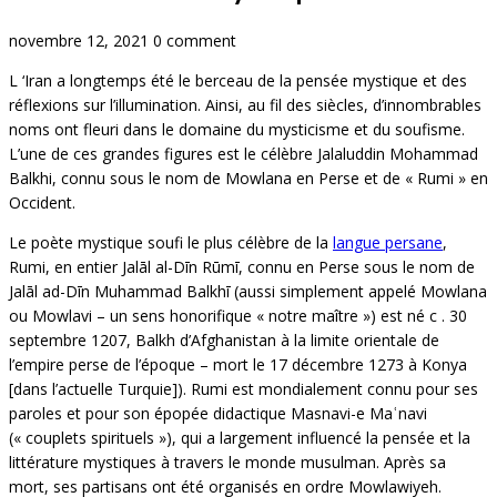
novembre 12, 2021
0 comment
L ‘Iran a longtemps été le berceau de la pensée mystique et des
réflexions sur l’illumination. Ainsi, au fil des siècles, d’innombrables
noms ont fleuri dans le domaine du mysticisme et du soufisme.
L’une de ces grandes figures est le célèbre Jalaluddin Mohammad
Balkhi, connu sous le nom de Mowlana en Perse et de « Rumi » en
Occident.
Le poète mystique soufi le plus célèbre de la
langue persane
,
Rumi, en entier Jalāl al-Dīn Rūmī, connu en Perse sous le nom de
Jalāl ad-Dīn Muhammad Balkhī (aussi simplement appelé Mowlana
ou Mowlavi – un sens honorifique « notre maître ») est né c . 30
septembre 1207, Balkh d’Afghanistan à la limite orientale de
l’empire perse de l’époque – mort le 17 décembre 1273 à Konya
[dans l’actuelle Turquie]). Rumi est mondialement connu pour ses
paroles et pour son épopée didactique Masnavi-e Maʿnavi
(« couplets spirituels »), qui a largement influencé la pensée et la
littérature mystiques à travers le monde musulman. Après sa
mort, ses partisans ont été organisés en ordre Mowlawiyeh.