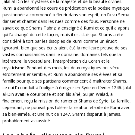
Jalal al-Din les mystères de la majesté et de la beauté divines.
Rumi a abandonné les cours de prédication et la poésie mystique
passionnée a commencé à fleurir dans son esprit, on l’a vu Sema
danser et chanter dans les rues comme des fous. Personne ne
savait ce que Shams Tabrizi a enseigné à Rumi et ce qu’il a appris
qui l’a changé de cette façon, mais il est clair que Shams a été
considéré à tort par les disciples de Rumi comme un érudit
ignorant, bien que ses écrits aient été la meilleure preuve de ses
vastes connaissances dans le domaine. domaines tels que la
littérature, le vocabulaire, l’interprétation du Coran et le
mysticisme. Pendant des mois, les deux mystiques ont vécu
étroitement ensemble, et Rumi a abandonné ses élèves et sa
famille pour que ses partisans commencent à maltraiter Shams,
ce qui l’a conduit à l’obliger à émigrer en Syrie en février 1246. Jalal
al-Din avait le cœur brisé et son fils aîné, Sulṭan Walad, a
finalement reçu la mission de ramener Shams de Syrie. La famille,
cependant, ne pouvait pas tolérer la relation étroite de Rumi avec
sa bien-aimée, et une nuit de 1247, Shams disparut à jamais,
probablement assassiné.