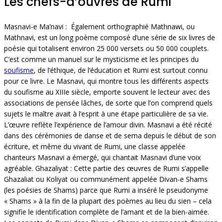
Les chefs-d’ouvres de Rumi
Masnavi-e Ma’navi : Également orthographié Mathnawi, ou
Mathnavi, est un long poème composé d’une série de six livres de
poésie qui totalisent environ 25 000 versets ou 50 000 couplets.
C’est comme un manuel sur le mysticisme et les principes du
soufisme
, de l’éthique, de l’éducation et Rumi est surtout connu
pour ce livre. Le Masnavi, qui montre tous les différents aspects
du soufisme au XIIIe siècle, emporte souvent le lecteur avec des
associations de pensée lâches, de sorte que l’on comprend quels
sujets le maître avait à l’esprit à une étape particulière de sa vie.
L’œuvre reflète l’expérience de l’amour divin. Masnavi a été récité
dans des cérémonies de danse et de sema depuis le début de son
écriture, et même du vivant de Rumi, une classe appelée
chanteurs Masnavi a émergé, qui chantait Masnavi d’une voix
agréable. Ghazaliyat : Cette partie des œuvres de Rumi s’appelle
Ghazaliat ou Koliyat ou communément appelée Divan-e Shams
(les poésies de Shams) parce que Rumi a inséré le pseudonyme
« Shams » à la fin de la plupart des poèmes au lieu du sien – cela
signifie le identification complète de l’amant et de la bien-aimée.