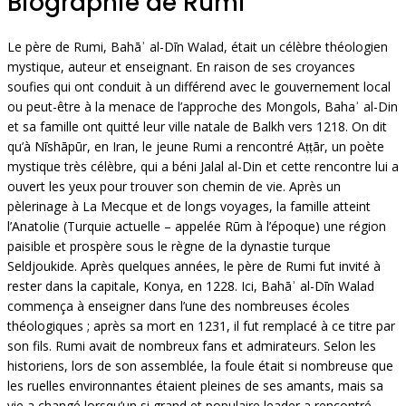
Biographie de Rumi
Le père de Rumi, Bahāʾ al-Dīn Walad, était un célèbre théologien
mystique, auteur et enseignant. En raison de ses croyances
soufies qui ont conduit à un différend avec le gouvernement local
ou peut-être à la menace de l’approche des Mongols, Bahaʾ al-Din
et sa famille ont quitté leur ville natale de Balkh vers 1218. On dit
qu’à Nīshāpūr, en Iran, le jeune Rumi a rencontré Aṭṭār, un poète
mystique très célèbre, qui a béni Jalal al-Din et cette rencontre lui a
ouvert les yeux pour trouver son chemin de vie. Après un
pèlerinage à La Mecque et de longs voyages, la famille atteint
l’Anatolie (Turquie actuelle – appelée Rūm à l’époque) une région
paisible et prospère sous le règne de la dynastie turque
Seldjoukide. Après quelques années, le père de Rumi fut invité à
rester dans la capitale, Konya, en 1228. Ici, Bahāʾ al-Dīn Walad
commença à enseigner dans l’une des nombreuses écoles
théologiques ; après sa mort en 1231, il fut remplacé à ce titre par
son fils. Rumi avait de nombreux fans et admirateurs. Selon les
historiens, lors de son assemblée, la foule était si nombreuse que
les ruelles environnantes étaient pleines de ses amants, mais sa
vie a changé lorsqu’un si grand et populaire leader a rencontré