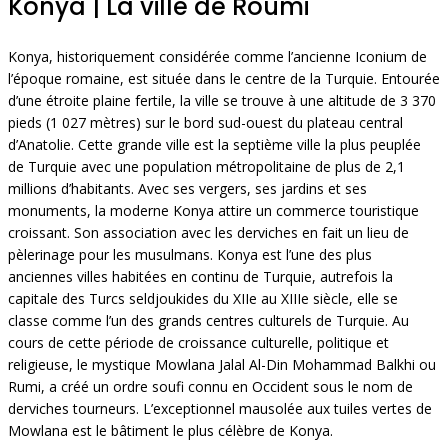
Konya | La ville de Roumi
Konya, historiquement considérée comme l’ancienne Iconium de
l’époque romaine, est située dans le centre de la Turquie. Entourée
d’une étroite plaine fertile, la ville se trouve à une altitude de 3 370
pieds (1 027 mètres) sur le bord sud-ouest du plateau central
d’Anatolie. Cette grande ville est la septième ville la plus peuplée
de Turquie avec une population métropolitaine de plus de 2,1
millions d’habitants. Avec ses vergers, ses jardins et ses
monuments, la moderne Konya attire un commerce touristique
croissant. Son association avec les derviches en fait un lieu de
pèlerinage pour les musulmans. Konya est l’une des plus
anciennes villes habitées en continu de Turquie, autrefois la
capitale des Turcs seldjoukides du XIIe au XIIIe siècle, elle se
classe comme l’un des grands centres culturels de Turquie. Au
cours de cette période de croissance culturelle, politique et
religieuse, le mystique Mowlana Jalal Al-Din Mohammad Balkhi ou
Rumi, a créé un ordre soufi connu en Occident sous le nom de
derviches tourneurs. L’exceptionnel mausolée aux tuiles vertes de
Mowlana est le bâtiment le plus célèbre de Konya.