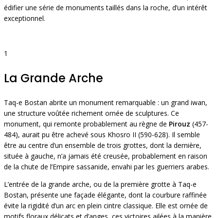
édifier une série de monuments taillés dans la roche, d’un intérêt
exceptionnel.
1
La Grande Arche
Taq-e Bostan abrite un monument remarquable : un grand iwan,
une structure voûtée richement ornée de sculptures. Ce
monument, qui remonte probablement au règne de
Pirouz
(457-
484), aurait pu être achevé sous Khosro II (590-628). Il semble
être au centre d’un ensemble de trois grottes, dont la dernière,
située à gauche, n’a jamais été creusée, probablement en raison
de la chute de l’Empire sassanide, envahi par les guerriers arabes.
L’entrée de la grande arche, ou de la première grotte à Taq-e
Bostan, présente une façade élégante, dont la courbure raffinée
évite la rigidité d’un arc en plein cintre classique. Elle est ornée de
motifs floraux délicats et d’anges, ces victoires ailées à la manière