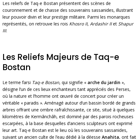
Les reliefs de Taq-e Bostan présentent des scènes de
couronnement et de chasse des souverains sassanides, illustrant
leur pouvoir divin et leur prestige militaire. Parmi les monarques
représentés, on retrouve les rois
Khosro II
,
Ardashir II
et
Shapur
III
.
Les Reliefs Majeurs de Taq-e
Bostan
Le terme farsi
Taq-e Bostan
, qui signifie «
arche du jardin
»,
désigne l’un de ces lieux enchanteurs tant appréciés des Perses,
où la nature et l’homme ont œuvré de concert pour créer un
véritable « paradis ». Aménagé autour d’un bassin bordé de grands
arbres offrant une ombre rafraîchissante, ce site, situé à quelques
kilomètres de Kermânchâh, est dominé par des parois rocheuses
escarpées, à la base desquelles d’anciens sculpteurs ont exprimé
leur art. Taq-e Bostan est le lieu où les souverains sassanides,
suivant un ancien culte de l’eau dédié à la déesse
Anahita
, ont fait