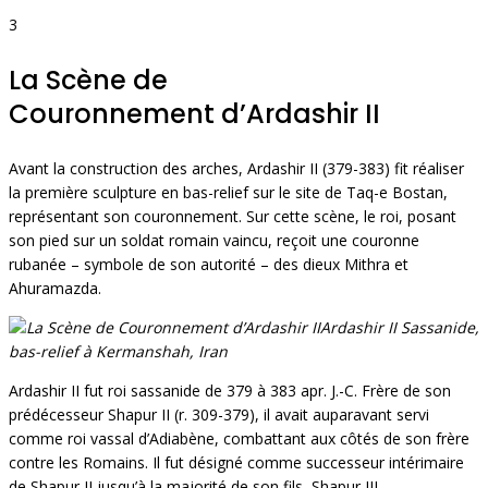
3
La Scène de
Couronnement d’Ardashir II
Avant la construction des arches, Ardashir II (379-383) fit réaliser
la première sculpture en bas-relief sur le site de Taq-e Bostan,
représentant son couronnement. Sur cette scène, le roi, posant
son pied sur un soldat romain vaincu, reçoit une couronne
rubanée – symbole de son autorité – des dieux Mithra et
Ahuramazda.
Ardashir II Sassanide,
bas-relief à Kermanshah, Iran
Ardashir II fut roi sassanide de 379 à 383 apr. J.-C. Frère de son
prédécesseur Shapur II (r. 309-379), il avait auparavant servi
comme roi vassal d’Adiabène, combattant aux côtés de son frère
contre les Romains. Il fut désigné comme successeur intérimaire
de Shapur II jusqu’à la majorité de son fils, Shapur III.