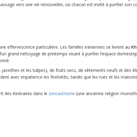
ssage vers une vie renouvelée, où chacun est invité à purifier son c
effervescence particulière. Les familles iraniennes se livrent au
Kh
t d’un grand nettoyage de printemps visant à purifier l’espace domestiq
donné.
acinthes et les tulipes), de fruits secs, de vêtements neufs et des é
ndent avec impatience les festivités, tandis que les rues et les maison
t des itinéraires dans le
zoroastrisme
(une ancienne religion monoth