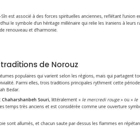
în est associé à des forces spirituelles anciennes, reflétant l’union e
d’hui le symbole d’un héritage millénaire qui relie les Iraniens à leurs 
 de renouveau et d’harmonie.
traditions de Norouz
es populaires qui varient selon les régions, mais qui partagent to
vialité. Parmi elles, trois traditions principales rythment cette période
zdah Bedar.
t
Chaharshanbeh Souri
, littéralement «
le mercredi rouge
» ou «
le
des temps très anciens et est considérée comme une ouverture symb
e joie sont allumés, et chacun saute par-dessus les flammes en répéta