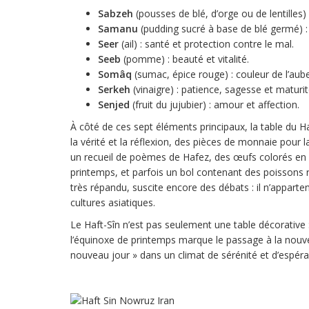
Sabzeh
(pousses de blé, d’orge ou de lentilles)
Samanu
(pudding sucré à base de blé germé) : p
Seer
(ail) : santé et protection contre le mal.
Seeb
(pomme) : beauté et vitalité.
Somâq
(sumac, épice rouge) : couleur de l’aube 
Serkeh
(vinaigre) : patience, sagesse et maturit
Senjed
(fruit du jujubier) : amour et affection.
À côté de ces sept éléments principaux, la table du H
la vérité et la réflexion, des pièces de monnaie pour l
un recueil de poèmes de Hafez, des œufs colorés en s
printemps, et parfois un bol contenant des poissons
très répandu, suscite encore des débats : il n’apparte
cultures asiatiques.
Le Haft-Sîn n’est pas seulement une table décorative : 
l’équinoxe de printemps marque le passage à la nouvell
nouveau jour » dans un climat de sérénité et d’espéra