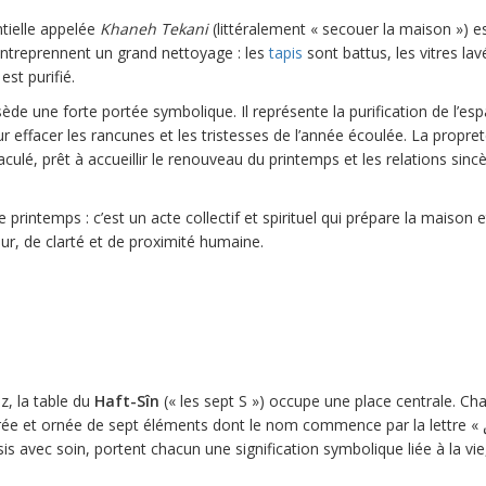
ntielle appelée
Khaneh Tekani
(littéralement « secouer la maison ») e
 entreprennent un grand nettoyage : les
tapis
sont battus, les vitres lav
st purifié.
ède une forte portée symbolique. Il représente la purification de l’es
r effacer les rancunes et les tristesses de l’année écoulée. La propret
lé, prêt à accueillir le renouveau du printemps et les relations sinc
intemps : c’est un acte collectif et spirituel qui prépare la maison e
ur, de clarté et de proximité humaine.
z, la table du
Haft-Sîn
(« les sept S ») occupe une place centrale. Ch
ée et ornée de sept éléments dont le nom commence par la lettre « س »
sis avec soin, portent chacun une signification symbolique liée à la vie,