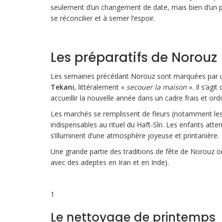
seulement d’un changement de date, mais bien d’un pa
se réconcilier et à semer l’espoir.
Les préparatifs de Norouz
Les semaines précédant Norouz sont marquées par une 
Tekani
, littéralement «
secouer la maison
». Il s’agi
accueillir la nouvelle année dans un cadre frais et or
Les marchés se remplissent de fleurs (notamment les j
indispensables au rituel du Haft-Sîn. Les enfants atte
s’illuminent d’une atmosphère joyeuse et printanière.
Une grande partie des traditions de fête de Norouz on
avec des adeptes en Iran et en Inde).
1
Le nettoyage de printemps