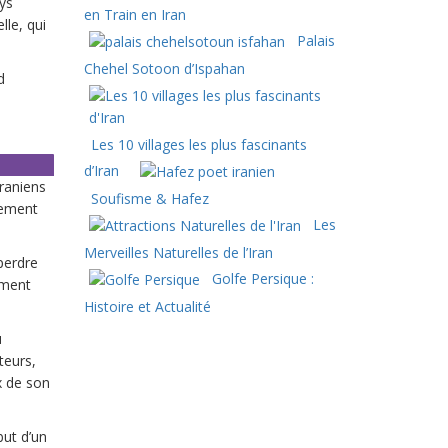
ys
en Train en Iran
lle, qui
Palais
Chehel Sotoon d’Ispahan
d
Les 10 villages les plus fascinants
d’Iran
raniens
Soufisme & Hafez
lement
Les
Merveilles Naturelles de l’Iran
perdre
Golfe Persique :
lement
Histoire et Actualité
u
teurs,
ux de son
but d’un