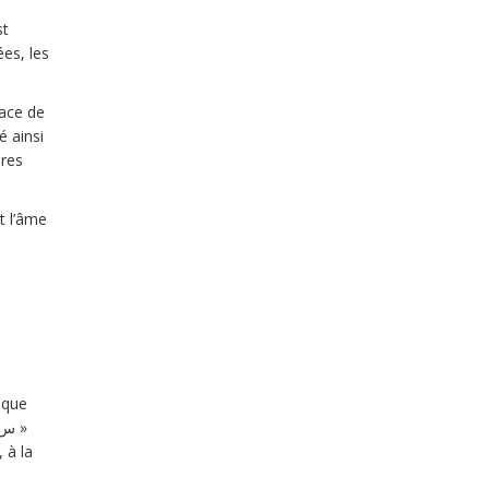
st
ées, les
pace de
é ainsi
ères
t l’âme
aque
 à la