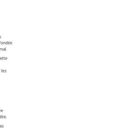
s
 fondée
mal.
Cette
 les
ée
ête.
pas