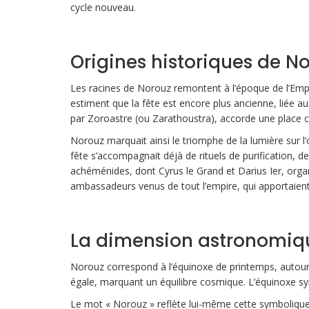
cycle nouveau.
Origines historiques de N
Les racines de Norouz remontent à l’époque de l’Empi
estiment que la fête est encore plus ancienne, liée au
par Zoroastre (ou Zarathoustra), accorde une place c
Norouz marquait ainsi le triomphe de la lumière sur l’o
fête s’accompagnait déjà de rituels de purification, d
achéménides, dont Cyrus le Grand et Darius Ier, organ
ambassadeurs venus de tout l’empire, qui apportaien
La dimension astronomiq
Norouz correspond à l’équinoxe de printemps, autour 
égale, marquant un équilibre cosmique. L’équinoxe sy
Le mot « Norouz » reflète lui-même cette symbolique : «