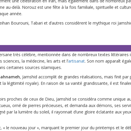
eulement une célébration en Iran, mais également dans de nombreux pa
au-delà. Norouz est une fête à la fois familiale, spirituelle et culture
haque année.
eihan Bourouni, Tabari et d’autres considèrent le mythique roi Jamshi
rsane très célèbre, mentionnée dans de nombreux textes littéraires i
sciences, la médecine, les arts et l’
artisanat
. Son nom apparaît éga
dans certaines sources islamiques.
hahnameh
, Jamshid accomplit de grandes réalisations, mais finit par 
 la légitimité royale). En raison de sa vanité grandissante, il est fina
uvoirs proches de ceux de Dieu, Jamshid se considéra comme unique a
tueux, orné de pierres précieuses, et demanda aux démons, ses servi
igné par la lumière du soleil, il rayonnait d’une gloire éclatante aux ye
« le nouveau jour », marquant le premier jour du printemps et le dé