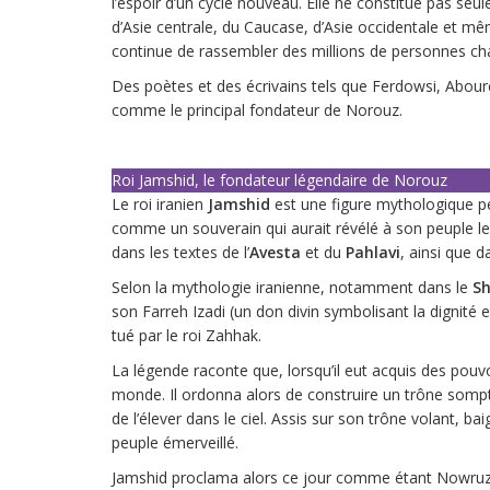
l’espoir d’un cycle nouveau. Elle ne constitue pas s
d’Asie centrale, du Caucase, d’Asie occidentale et même 
continue de rassembler des millions de personnes c
Des poètes et des écrivains tels que Ferdowsi, Abour
comme le principal fondateur de Norouz.
Roi Jamshid, le fondateur légendaire de Norouz
Le roi iranien
Jamshid
est une figure mythologique pe
comme un souverain qui aurait révélé à son peuple les 
dans les textes de l’
Avesta
et du
Pahlavi
, ainsi que 
Selon la mythologie iranienne, notamment dans le
S
son Farreh Izadi (un don divin symbolisant la dignité et
tué par le roi Zahhak.
La légende raconte que, lorsqu’il eut acquis des po
monde. Il ordonna alors de construire un trône somp
de l’élever dans le ciel. Assis sur son trône volant, ba
peuple émerveillé.
Jamshid proclama alors ce jour comme étant Nowruz, 