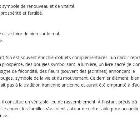
 : symbole de renouveau et de vitalité.
rospérité et fertilité.
et victoire du bien sur le mal.
é.
aft-Sîn est souvent enrichie d’objets complémentaires : un miroir rep
a prospérité, des bougies symbolisant la lumière, un livre sacré (le Co
igne de fécondité, des fleurs (souvent des jacinthes) annonçant le
 rouges, symbole de la vie et du mouvement. Ce dernier élément, bien
nait pas à la tradition iranienne ancienne et aurait été emprunté à d’au
il constitue un véritable lieu de rassemblement. À l’instant précis où
e année, les familles s’assoient autour de cette table pour accueillir 
nce.