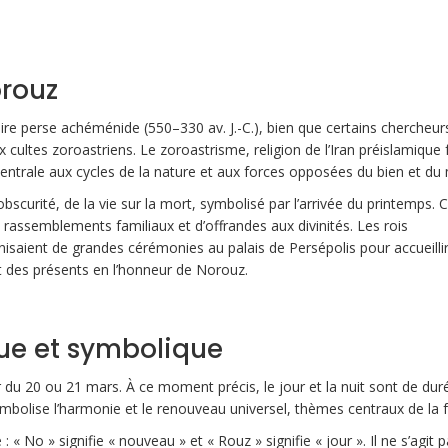
orouz
re perse achéménide (550–330 av. J.-C.), bien que certains chercheur
x cultes zoroastriens. Le zoroastrisme, religion de l’Iran préislamique
entrale aux cycles de la nature et aux forces opposées du bien et du 
bscurité, de la vie sur la mort, symbolisé par l’arrivée du printemps. 
e rassemblements familiaux et d’offrandes aux divinités. Les rois
isaient de grandes cérémonies au palais de Persépolis pour accueillir
t des présents en l’honneur de Norouz.
ue et symbolique
du 20 ou 21 mars. À ce moment précis, le jour et la nuit sont de dur
mbolise l’harmonie et le renouveau universel, thèmes centraux de la f
 No » signifie « nouveau » et « Rouz » signifie « jour ». Il ne s’agit 