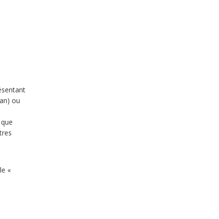
résentant
ran) ou
 que
tres
le «