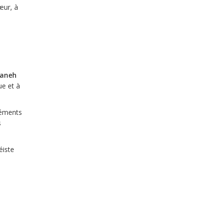
œur, à
aneh
ue et à
léments
s
éiste