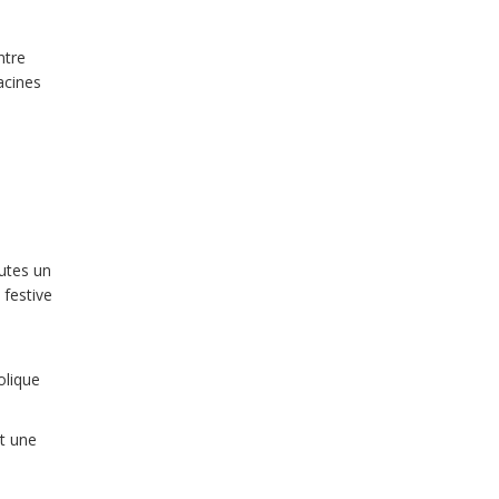
ntre
racines
utes un
 festive
olique
nt une