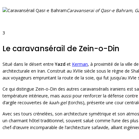
Caravanserai of Qasr-e Bahram, G
3
Le caravansérail de Zein-o-Din
Situé dans le désert entre
Yazd
et
Kerman
, à proximité de la ville d
architecturale en Iran. Construit au XVIIe siècle sous le règne de Sh
aux voyageurs empruntant la route de la soie, qui fut jusqu’au XVIe s
Ce qui distingue Zein-o-Din des autres caravansérails iraniens est s
température intérieure, mais aussi pour renforcer la défense contre l
d’argile recouvertes de
kaah-gel
(torchis), présente une cour centra
Avec ses tours crénelées, son architecture symétrique et son atmosp
un charmant hôtel traditionnel, souvent salué comme l’une des plus 
chef-d’œuvre incomparable de l’architecture safavide, alliant ingéni