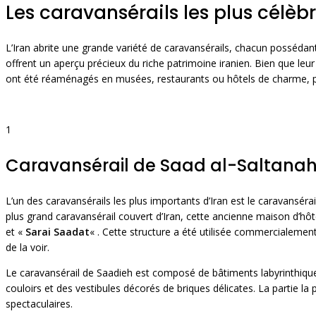
Les caravansérails les plus célèbr
L’Iran abrite une grande variété de caravansérails, chacun posséda
offrent un aperçu précieux du riche patrimoine iranien. Bien que leu
ont été réaménagés en musées, restaurants ou hôtels de charme, per
1
Caravansérail de Saad al-Saltana
L’un des caravansérails les plus importants d’Iran est le caravansérai
plus grand caravansérail couvert d’Iran, cette ancienne maison d’hô
et «
Sarai Saadat
« . Cette structure a été utilisée commercialemen
de la voir.
Le caravansérail de Saadieh est composé de bâtiments labyrinthiques 
couloirs et des vestibules décorés de briques délicates. La partie 
spectaculaires.