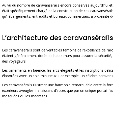
Au vu du nombre de caravansérails encore conservés aujourd’hui et de
était spécifiquement chargé de la construction de ces caravansérails a
qu’hébergements, entrepôts et bureaux commerciaux à proximité des b
L’architecture des caravansérails
Les caravansérails sont de véritables témoins de l’excellence de l’arch
étaient généralement dotés de hauts murs pour assurer la sécurité,
des voyageurs.
Les ornements en faïence, les arcs élégants et les inscriptions déli
élaborées avec un soin minutieux. Par exemple, un célèbre caravans
Les caravansérails illustrent une harmonie remarquable entre la for
extérieurs aveugles, ne laissant d’accès que par un unique portail f
mosquées ou les madrasas.