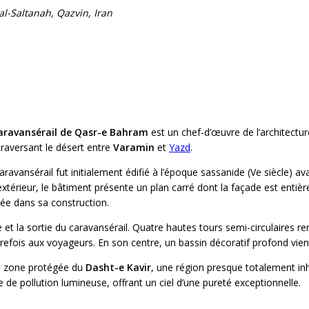
al-Saltanah, Qazvin, Iran
aravansérail de Qasr-e Bahram
est un chef-d’œuvre de l’architectu
 traversant le désert entre
Varamin
et
Yazd
.
caravansérail fut initialement édifié à l’époque sassanide (Ve siècle) a
’extérieur, le bâtiment présente un plan carré dont la façade est entiè
isée dans sa construction.
e et la sortie du caravansérail. Quatre hautes tours semi-circulaires 
fois aux voyageurs. En son centre, un bassin décoratif profond vient 
e zone protégée du
Dasht-e Kavir
, une région presque totalement inha
de pollution lumineuse, offrant un ciel d’une pureté exceptionnelle.