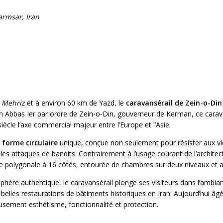
armsar, Iran
e
Mehriz
et à environ 60 km de Yazd, le
caravansérail de Zein-o-Din
ah Abbas Ier par ordre de Zein-o-Din, gouverneur de Kerman, ce caravan
iècle l’axe commercial majeur entre l’Europe et l’Asie.
a
forme circulaire
unique, conçue non seulement pour résister aux vi
es attaques de bandits. Contrairement à l’usage courant de l’architectu
le polygonale à 16 côtés, entourée de chambres sur deux niveaux et 
hère authentique, le caravansérail plonge ses visiteurs dans l’ambia
belles restaurations de bâtiments historiques en Iran. Aujourd’hui âg
eusement esthétisme, fonctionnalité et protection.