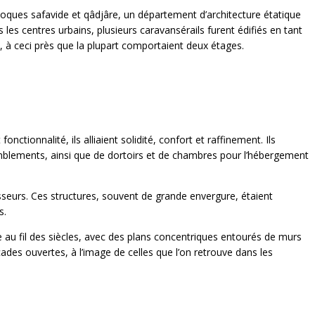
époques safavide et qâdjâre, un département d’architecture étatique
s les centres urbains, plusieurs caravansérails furent édifiés en tant
, à ceci près que la plupart comportaient deux étages.
ctionnalité, ils alliaient solidité, confort et raffinement. Ils
emblements, ainsi que de dortoirs et de chambres pour l’hébergement
isseurs. Ces structures, souvent de grande envergure, étaient
s.
 au fil des siècles, avec des plans concentriques entourés de murs
ades ouvertes, à l’image de celles que l’on retrouve dans les