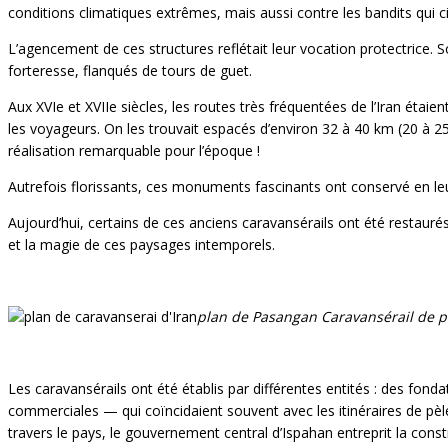
conditions climatiques extrêmes, mais aussi contre les bandits qui c
L’agencement de ces structures reflétait leur vocation protectrice. S
forteresse, flanqués de tours de guet.
Aux XVIe et XVIIe siècles, les routes très fréquentées de l’Iran éta
les voyageurs. On les trouvait espacés d’environ 32 à 40 km (20 à 25
réalisation remarquable pour l’époque !
Autrefois florissants, ces monuments fascinants ont conservé en leur
Aujourd’hui, certains de ces anciens caravansérails ont été restauré
et la magie de ces paysages intemporels.
plan de Pasangan
Caravansérail de 
Les caravansérails ont été établis par différentes entités : des fond
commerciales — qui coïncidaient souvent avec les itinéraires de pèle
travers le pays, le gouvernement central d’Ispahan entreprit la cons