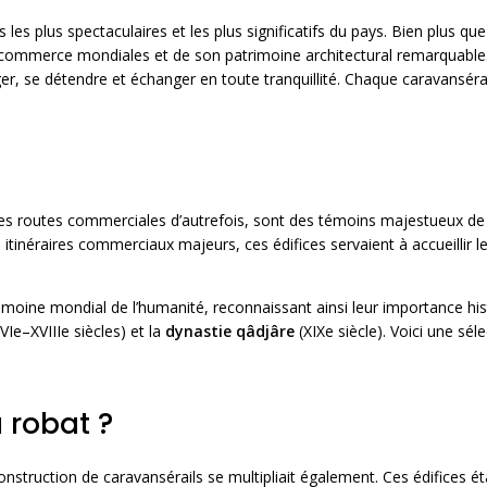
es plus spectaculaires et les plus significatifs du pays. Bien plus qu
 commerce mondiales et de son patrimoine architectural remarquable. 
nger, se détendre et échanger en toute tranquillité. Chaque caravansér
andes routes commerciales d’autrefois, sont des témoins majestueux 
s itinéraires commerciaux majeurs, ces édifices servaient à accueillir 
imoine mondial de l’humanité, reconnaissant ainsi leur importance hist
VIe–XVIIIe siècles) et la
dynastie qâdjâre
(XIXe siècle). Voici une sél
 robat ?
construction de caravansérails se multipliait également. Ces édifices 