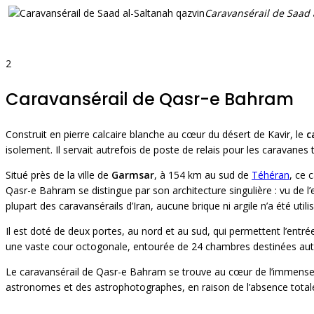
Caravansérail de Saad 
2
Caravansérail de Qasr-e Bahram
Construit en pierre calcaire blanche au cœur du désert de Kavir, le
c
isolement. Il servait autrefois de poste de relais pour les caravanes
Situé près de la ville de
Garmsar
, à 154 km au sud de
Téhéran
, ce 
Qasr-e Bahram se distingue par son architecture singulière : vu de l
plupart des caravansérails d’Iran, aucune brique ni argile n’a été util
Il est doté de deux portes, au nord et au sud, qui permettent l’entré
une vaste cour octogonale, entourée de 24 chambres destinées autre
Le caravansérail de Qasr-e Bahram se trouve au cœur de l’immens
astronomes et des astrophotographes, en raison de l’absence totale 