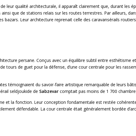
 leur qualité architecturale, il apparaît clairement que, durant les 
insi que de stations relais sur les routes terrestres. Par ailleurs, dan
azars. Leur architecture reprenait celle des caravansérails routiers
itecture persane. Conçus avec un équilibre subtil entre esthétisme et fon
 de tours de guet pour la défense, d’une cour centrale pour les rass
cates témoignaient du savoir-faire artistique remarquable de leurs bât
érail seldjoukide de
Sabzevar
comptait pas moins de 1 700 chambre
me et la fonction. Leur conception fondamentale est restée cohérente
acilement défendable. La cour centrale était généralement bordée d’arc