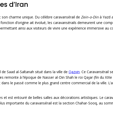
es d’Iran
nt son charme unique. Du célèbre caravansérail de
Zein-o-Din
à Yazd a
r fonction d’origine ait évolué, les caravansérails demeurent une comp
mettant ainsi aux visiteurs de vivre une expérience immersive au cœu
h
l de Saad al-Saltanah situé dans la ville de
Qazvin
. Ce Caravansérail s
tes remonte à l’époque de Nasser al-Din Shah le roi Qajar (fin du XIX
t dans le passé comme le plus grand centre commercial de la ville. L’
et est entouré de belles salles aux décorations artistiques. Le carav
la plus importante du caravansérail est la section Chahar-Sooq, au som