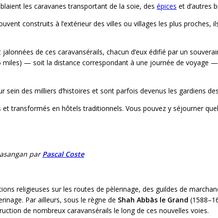
iblaient les caravanes transportant de la soie, des
épices
et d’autres b
ouvent construits à l’extérieur des villes ou villages les plus proches
ient jalonnées de ces caravansérails, chacun d’eux édifié par un souve
 miles) — soit la distance correspondant à une journée de voyage — su
 sein des milliers d’histoires et sont parfois devenus les gardiens des
s et transformés en hôtels traditionnels. Vous pouvez y séjourner que
pasangan par
Pascal Coste
ations religieuses sur les routes de pèlerinage, des guildes de marchan
rinage. Par ailleurs, sous le règne de
Shah Abbās le Grand
(1588–162
truction de nombreux caravansérails le long de ces nouvelles voies.