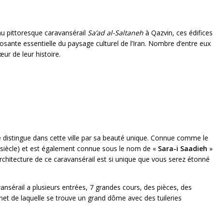
u pittoresque caravansérail
Sa’ad al-Saltaneh
à Qazvin, ces édifices
osante essentielle du paysage culturel de l’Iran. Nombre d’entre eux
r de leur histoire.
e distingue dans cette ville par sa beauté unique. Connue comme le
e siècle) et est également connue sous le nom de «
Sara-i Saadieh
»
architecture de ce caravansérail est si unique que vous serez étonné
ansérail a plusieurs entrées, 7 grandes cours, des pièces, des
met de laquelle se trouve un grand dôme avec des tuileries