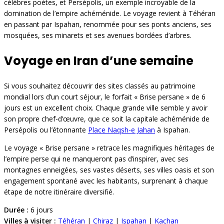
célèbres poètes, et Persépolis, un exemple incroyable de la
domination de l’empire achéménide. Le voyage revient à Téhéran
en passant par Ispahan, renommée pour ses ponts anciens, ses
mosquées, ses minarets et ses avenues bordées d’arbres.
Voyage en Iran d’une semaine
Si vous souhaitez découvrir des sites classés au patrimoine
mondial lors d’un court séjour, le forfait « Brise persane » de 6
jours est un excellent choix. Chaque grande ville semble y avoir
son propre chef-d’œuvre, que ce soit la capitale achéménide de
Persépolis ou l’étonnante
Place Naqsh-e Jahan
à Ispahan.
Le voyage « Brise persane » retrace les magnifiques héritages de
l’empire perse qui ne manqueront pas d’inspirer, avec ses
montagnes enneigées, ses vastes déserts, ses villes oasis et son
engagement spontané avec les habitants, surprenant à chaque
étape de notre itinéraire diversifié.
Durée :
6 jours
Villes à visiter :
Téhéran
|
Chiraz
|
Ispahan
|
Kachan