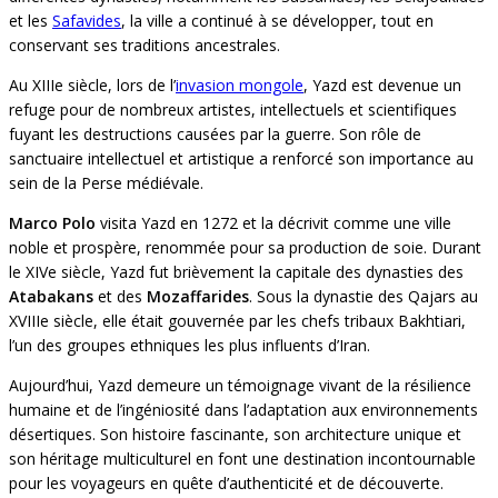
et les
Safavides
, la ville a continué à se développer, tout en
conservant ses traditions ancestrales.
Au XIIIe siècle, lors de l’
invasion mongole
, Yazd est devenue un
refuge pour de nombreux artistes, intellectuels et scientifiques
fuyant les destructions causées par la guerre. Son rôle de
sanctuaire intellectuel et artistique a renforcé son importance au
sein de la Perse médiévale.
Marco Polo
visita Yazd en 1272 et la décrivit comme une ville
noble et prospère, renommée pour sa production de soie. Durant
le XIVe siècle, Yazd fut brièvement la capitale des dynasties des
Atabakans
et des
Mozaffarides
. Sous la dynastie des Qajars au
XVIIIe siècle, elle était gouvernée par les chefs tribaux Bakhtiari,
l’un des groupes ethniques les plus influents d’Iran.
Aujourd’hui, Yazd demeure un témoignage vivant de la résilience
humaine et de l’ingéniosité dans l’adaptation aux environnements
désertiques. Son histoire fascinante, son architecture unique et
son héritage multiculturel en font une destination incontournable
pour les voyageurs en quête d’authenticité et de découverte.